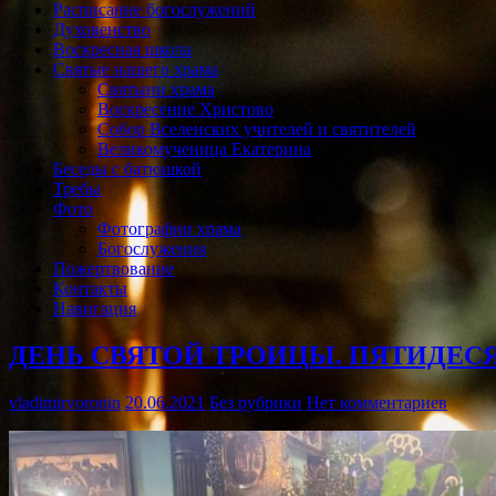
Расписание богослужений
Духовенство
Воскресная школа
Святые нашего храма
Святыни храма
Воскресение Христово
Собор Вселенских учителей и святителей
Великомученица Екатерина
Беседы с батюшкой
Требы
Фото
Фотографии храма
Богослужения
Пожертвование
Контакты
Навигация
ДЕНЬ СВЯТОЙ ТРОИЦЫ. ПЯТИДЕС
vladimirvoronin
20.06.2021
Без рубрики
Нет комментариев