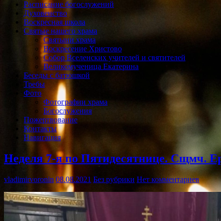
Расписание богослужений
Духовенство
Воскресная школа
Святые нашего храма
Святыни храма
Воскресение Христово
Собор Вселенских учителей и святителей
Великомученица Екатерина
Беседы с батюшкой
Требы
Фото
Фотографии храма
Богослужения
Пожертвование
Контакты
Навигация
Неделя 7-я по Пятидесятнице. Сщмч. Ер
vladimirvoronin
08.08.2021
Без рубрики
Нет комментариев