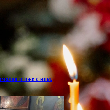
молая и иже с ним.