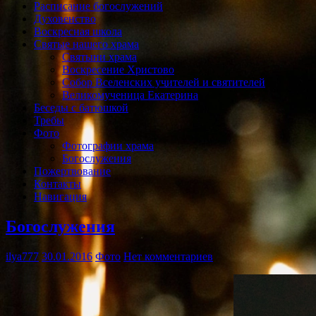
Расписание богослужений
Духовенство
Воскресная школа
Святые нашего храма
Святыни храма
Воскресение Христово
Собор Вселенских учителей и святителей
Великомученица Екатерина
Беседы с батюшкой
Требы
Фото
Фотографии храма
Богослужения
Пожертвование
Контакты
Навигация
Богослужения
ilya777
30.01.2016
Фото
Нет комментариев